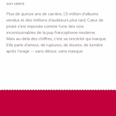
son talent.
Plus de quinze ans de carrière, 1,5 million d’albums
vendus et des millions d’auditeurs plus tard, Cœur de
pirate s’est imposée comme l’une des voix
incontournables de la pop francophone moderne.
Mais au-delà des chiffres, c’est sa sincérité qui marque.
Elle parle d’amour, de ruptures, de doutes, de lumière
après l’orage — sans détour, sans masque.