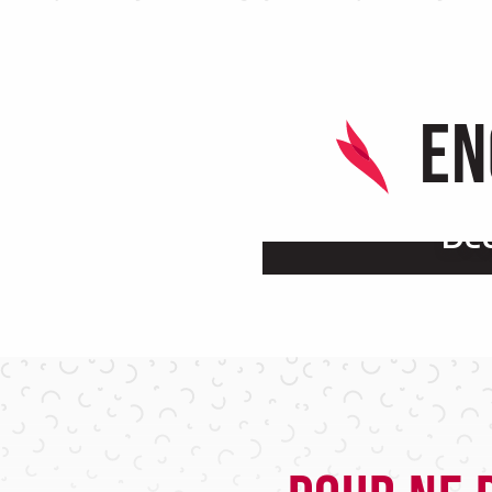
En
Déc