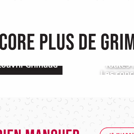
core plus de Gri
ouvrir Grimaud
Toutes 
Les conc