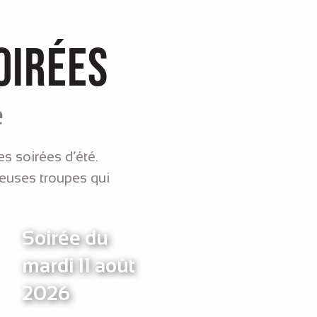
oirées
e
es soirées d’été.
euses troupes qui
!
Soirée du
mardi 11 août
2026