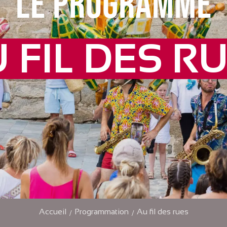
LE PROGRAMME
 FIL DES R
Accueil
Programmation
Au fil des rues