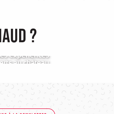
maud ?
les expériences
erts au château