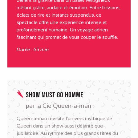
défient la gravité dans un ballet vertigineux
mêlant grâce, audace et émotion. Entre frissons,
éclats de rire et instants suspendus, ce
spectacle offre une expérience intense et
profondément humaine. Un voyage aérien
fascinant qui promet de vous couper le souffle.
Durée : 45 min
Show must go homme
par la Cie Queen-a-man
Queen-a-man revisite l’univers mythique de
Queen dans un show aussi déjanté que
jubilatoire. Au rythme des plus grands titres du