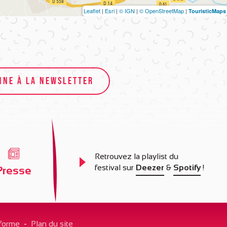
Leaflet
|
Esri
|
© IGN
|
© OpenStreetMap
|
TouristicMaps
NNE À LA NEWSLETTER
Retrouvez la playlist du
festival sur
Deezer
&
Spotify
!
Presse
nforme
-
Plan du site