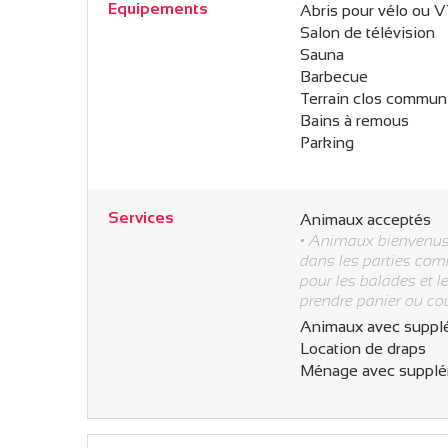
Equipements
Abris pour vélo ou 
Salon de télévision
Sauna
Barbecue
Terrain clos commun
Bains à remous
Parking
Services
Animaux acceptés
• Animaux bienvenus,
dans les parties com
pour les balades et le
prendre panier ou co
Animaux avec suppl
Location de draps
Ménage avec suppl