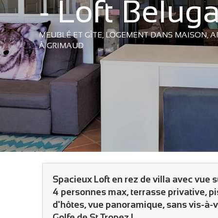
- Loft Belug
MEUBLÉ ET GÎTE,
LOGEMENT DANS MAISON,
A
À GRIMAUD
Spacieux Loft en rez de villa avec vue 
4 personnes max, terrasse privative, p
d'hôtes, vue panoramique, sans vis-à-v
Golfe de St Tropez !