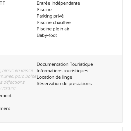
VTT
Entrée indépendante
Piscine
Parking privé
Piscine chauffée
Piscine plein air
Baby-foot
Documentation Touristique
 tenus en laisse
Informations touristiques
munes, parc boisé
Location de linge
s déjections,
Réservation de prestations
uverture
ément
ément