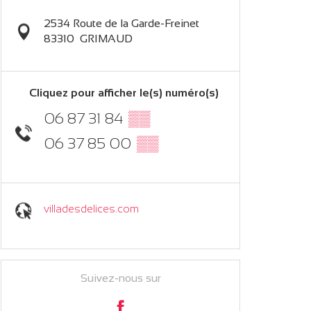
2534 Route de la Garde-Freinet
83310
GRIMAUD
Cliquez pour afficher le(s) numéro(s)
06 87 31 84
▒▒
06 37 85 00
▒▒
villadesdelices.com
Suivez-nous sur