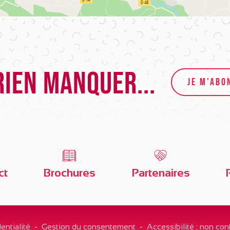
rien manquer...
JE M'ABO
ct
Brochures
Partenaires
entialité
-
Gestion du consentement
-
Accessibilité : non co