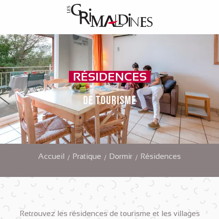
Aller
au
contenu
principal
RÉSIDENCES
DE TOURISME
Accueil
Pratique
Dormir
Résidences
Retrouvez les résidences de tourisme et les villages