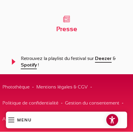
Presse
Retrouvez la playlist du festival sur
Deezer
&
Spotify
!
Photothèque
-
Mentions légales & CGV
-
Politique de confidentialité
-
Gestion du consentement
-
Accessibilité : non conforme
-
Plan du site
MENU
Acces