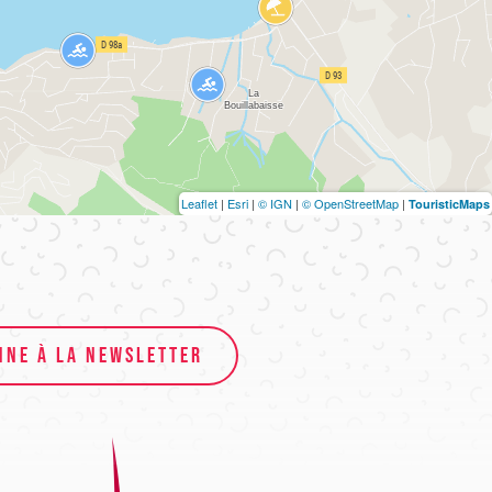
Leaflet
|
Esri
|
© IGN
|
© OpenStreetMap
|
TouristicMaps
NNE À LA NEWSLETTER