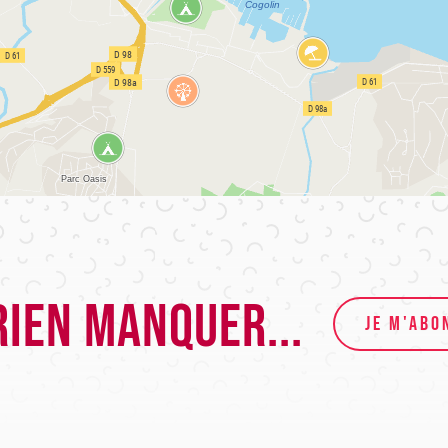
rien manquer...
JE M'ABO