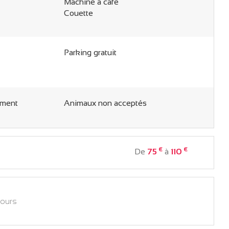
Machine à café
Couette
Parking gratuit
ément
Animaux non acceptés
€
€
De
75
à
110
jours