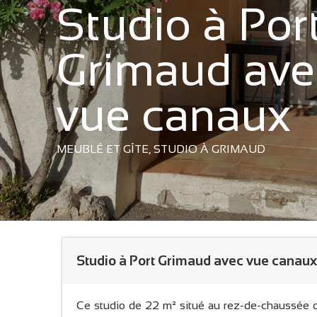
Studio à Por
Grimaud ave
vue canaux
MEUBLÉ ET GÎTE,
STUDIO
À GRIMAUD
Studio à Port Grimaud avec vue canaux
Ce studio de 22 m² situé au rez-de-chaussée d