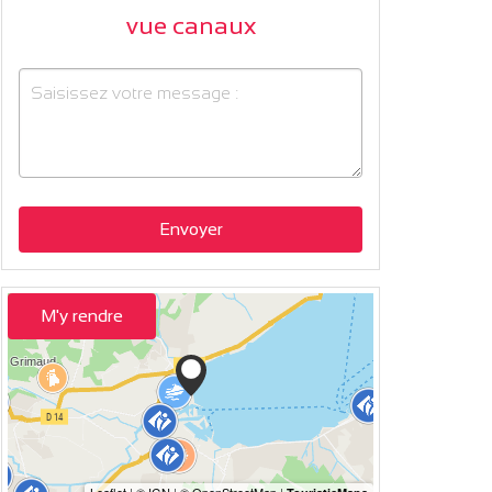
vue canaux
Envoyer
M'y rendre