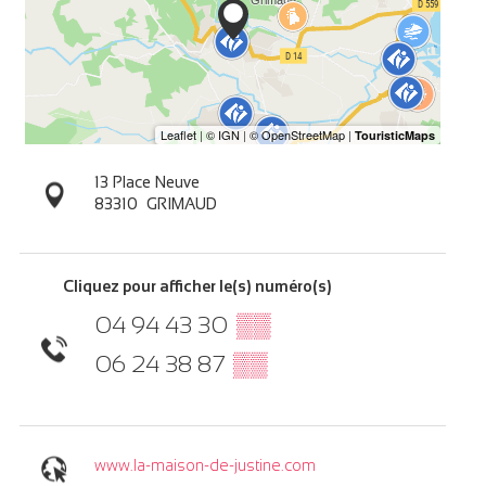
13 Place Neuve
83310
GRIMAUD
Cliquez pour afficher le(s) numéro(s)
04 94 43 30
▒▒
06 24 38 87
▒▒
www.la-maison-de-justine.com