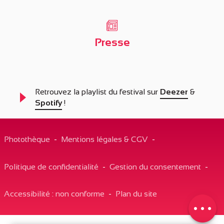
Presse
Retrouvez la playlist du festival sur
Deezer
&
Spotify
!
Photothèque
-
Mentions légales & CGV
-
Description
Politique de confidentialité
-
Gestion du consentement
-
Prestations
Tarifs
Accessibilité : non conforme
-
Plan du site
Ouvertures