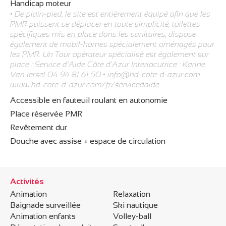
Handicap moteur
• De plain-pied, le site est entièrement équipé afin que les
PMR puissent se déplacer en toute simplicité, toilettes
spécifiques mis en place dans les sanitaires, dispose
également de mobil-homes spécialement aménagés pour
les PMR. Un Tour opérateur spécialisé est également sur
place : Service d'Aide Côte d'Azur Interlocutrice : Karine
Van Iersel 04 94 81 61 50 •
info@hd-cote-d-azur.com
www.hd-cote-d-azur.com/fr/servicedaide
Accessible en fauteuil roulant en autonomie
Place réservée PMR
Revêtement dur
Douche avec assise + espace de circulation
Activités
Animation
Relaxation
Baignade surveillée
Ski nautique
Animation enfants
Volley-ball