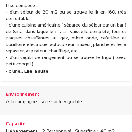
Il se compose :
- d'un séjour de 20 m2 ou se trouve le lit en 160, très
confortable.
- d'une cuisine américaine ( séparée du séjour par un bar )
de 8m2, dans laquelle il y a : vaisselle complète, four et
plaques chauffantes au gaz, micro onde, cafetière et
bouilloire électrique, autocuiseur, mixeur, planche et fer à
repasser, aspirateur, chauffage, etc....
- d'un cagibi de rangement ou se trouve le frigo ( avec
petit congel )
- d'une...
Lire la suite
Environnement
A la campagne
Vue sur le vignoble
Capacité
Hébergement :
2 Personne(s)
• Superficie :
40 m
2