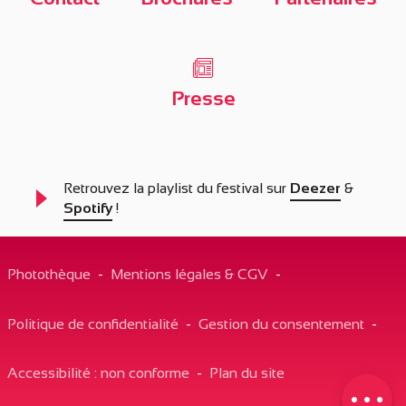
Presse
Retrouvez la playlist du festival sur
Deezer
&
Spotify
!
Description
Prestations
Photothèque
-
Mentions légales & CGV
-
Tarifs
Politique de confidentialité
-
Gestion du consentement
-
Ouvertures
Contacter par email
Accessibilité : non conforme
-
Plan du site