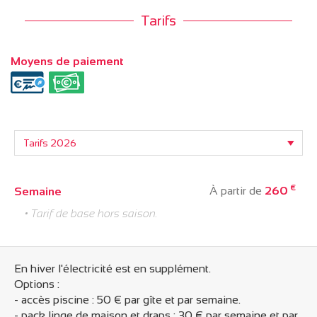
Tarifs
Moyens de paiement
€
À partir de
260
Semaine
• Tarif de base hors saison.
En hiver l'électricité est en supplément.
Options :
- accès piscine : 50 € par gîte et par semaine.
- pack linge de maison et draps : 30 € par semaine et par