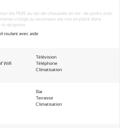
our les PMR, au rez-de-chaussée, en rez- de-jardin, avec
n monte-charge ou ascenseur est mis en place dans
 la réception.
il roulant avec aide
Télévision
f Wifi
Téléphone
Climatisation
Bar
Terrasse
Climatisation