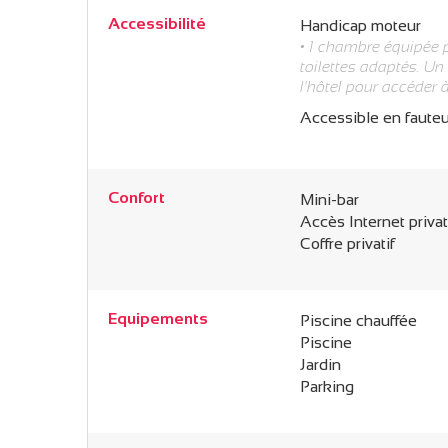
Accessibilité
Handicap moteur
• 1 chambre équipée p
toilettes adaptés. U
l'hôtel pour accéder à
Accessible en fauteu
Confort
Mini-bar
Accès Internet privati
Coffre privatif
Equipements
Piscine chauffée
Piscine
Jardin
Parking