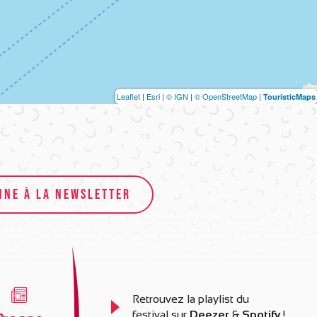
Leaflet
|
Esri
|
© IGN
|
© OpenStreetMap
|
TouristicMaps
NNE À LA NEWSLETTER
Retrouvez la playlist du
festival sur
Deezer
&
Spotify
!