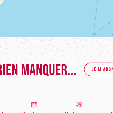
rien manquer...
JE M'ABO